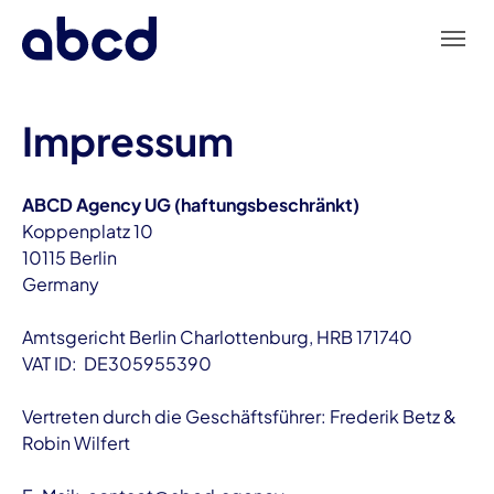
Skip to main navigation
Skip to main content
Skip to page footer
Impressum
ABCD Agency UG (haftungsbeschränkt)
Koppenplatz 10
10115 Berlin
Germany
Amtsgericht Berlin Charlottenburg, HRB 171740
VAT ID: DE305955390
Vertreten durch die Geschäftsführer: Frederik Betz &
Robin Wilfert