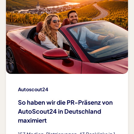
1 Tag – 2 Jahre
Google Tag Manager
Anbieter:
Google Ireland Limited
Zweck:
Verwaltung und Ausspielung von Tracking- und
Marketing-Tags
MARKETING
Autoscout24
Meta Pixel
So haben wir die PR-Präsenz von
AutoScout24 in Deutschland
Name:
_fbp, fr
maximiert
Anbieter: