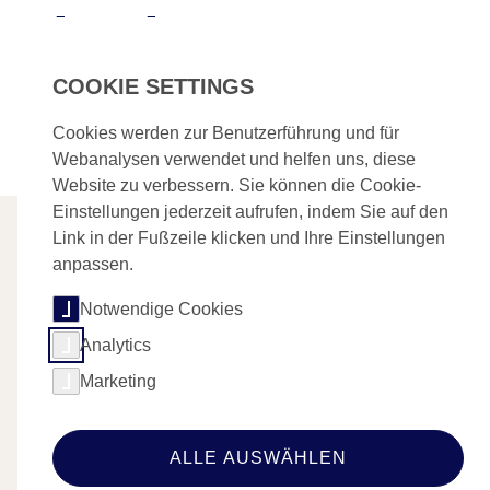
Skip to main navigation
Skip to main content
Skip to page footer
COOKIE SETTINGS
Case Studies
Cookies werden zur Benutzerführung und für
Webanalysen verwendet und helfen uns, diese
Website zu verbessern. Sie können die Cookie-
Einstellungen jederzeit aufrufen, indem Sie auf den
Link in der Fußzeile klicken und Ihre Einstellungen
anpassen.
Wir arbeiten mit Marken zusammen, um
Notwendige Cookies
ihre Sichtbarkeit zu erhöhen, Vertrauen
Analytics
aufzubauen und das Engagement zu
Marketing
fördern. ABCD berät nicht nur, sondern
arbeitet als Erweiterung Ihres Teams und
ALLE AUSWÄHLEN
entwickelt integrierte