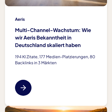
by the user.
Cookie Laufzeit:
1 year
Aeris
Multi-Channel-Wachstum: Wie
wir Aeris Bekanntheit in
ANALYTICS
Deutschland skaliert haben
Google Analytics
194 KI Zitate, 177 Medien-Platzierungen, 80
Name:
_ga, ga*, _gid, _gat
Backlinks in 3 Märkten
Anbieter:
Google Ireland Limited
Zweck:
Analyse des Nutzerverhaltens zur Verbesserung
der Website (Seitenaufrufe, Sitzungen,
Interaktionen)
Cookie Laufzeit: