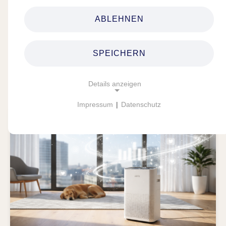
Marketingkampagnen, die messbares
ABLEHNEN
Wachstum und langfristigen Erfolg
generieren.
SPEICHERN
Details anzeigen
Impressum
|
Datenschutz
NOTWENDIGE COOKIES
Unverzichtbare Cookies ermöglichen
grundlegende Funktionen und sind für das
ordnungsgemäße Funktionieren der Website
erforderlich.
cookie_consent
Zweck:
This cookie stores the cookie settings selected