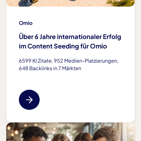
1 Tag – 13 Monate
Omio
LinkedIn Insight Tag
Über 6 Jahre internationaler Erfolg
Name:
li_fat_id, li_sugr, UserMatchHistory, bcookie
im Content Seeding für Omio
Anbieter:
6599 KI Zitate, 952 Medien-Platzierungen,
LinkedIn Ireland Unlimited Company
648 Backlinks in 7 Märkten
Zweck:
Conversion-Tracking und B2B-Retargeting über
LinkedIn
Cookie Laufzeit:
bis zu 2 Jahre