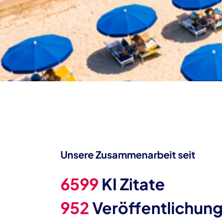
Name:
_ga, ga*, _gid, _gat
Anbieter:
Google Ireland Limited
Zweck:
Analyse des Nutzerverhaltens zu
Website (Seitenaufrufe, Sitzunge
Cookie Laufzeit:
1 Tag – 2 Jahre
Google Tag Manager
Anbieter:
Google Ireland Limited
Zweck:
Verwaltung und Ausspielung von 
Unsere Zusammenarbeit seit
Marketing-Tags
6599
KI Zitate
MARKETING
952
Veröffentlichun
Meta Pixel