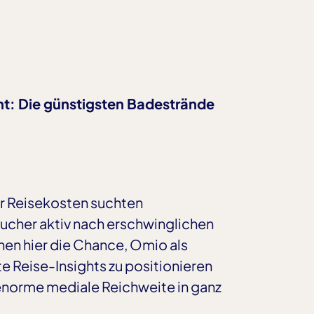
: Die günstigsten Badestrände
r Reisekosten suchten
ucher aktiv nach erschwinglichen
en hier die Chance, Omio als
e Reise-Insights zu positionieren
 enorme mediale Reichweite in ganz