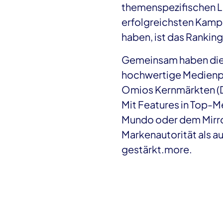
themenspezifischen La
erfolgreichsten Kamp
haben, ist das Rankin
ting für
Gemeinsam haben dies
hochwertige Medienpl
Omios Kernmärkten (DA
Mit Features in Top-M
Mundo oder dem Mirro
Markenautorität als 
gestärkt.more.
eting für Google Ads