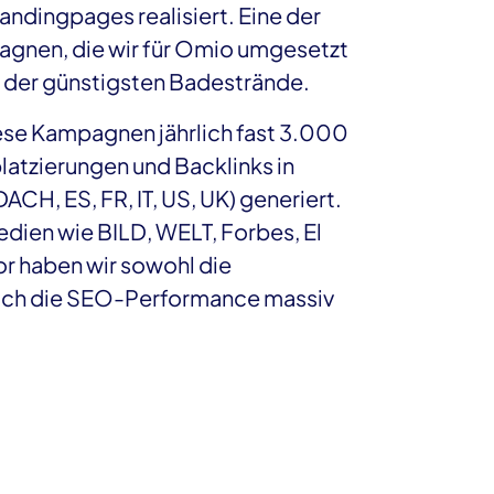
ndingpages realisiert. Eine der
agnen, die wir für Omio umgesetzt
g der günstigsten Badestrände.
e Kampagnen jährlich fast 3.000
atzierungen und Backlinks in
CH, ES, FR, IT, US, UK) generiert.
edien wie BILD, WELT, Forbes, El
r haben wir sowohl die
auch die SEO-Performance massiv