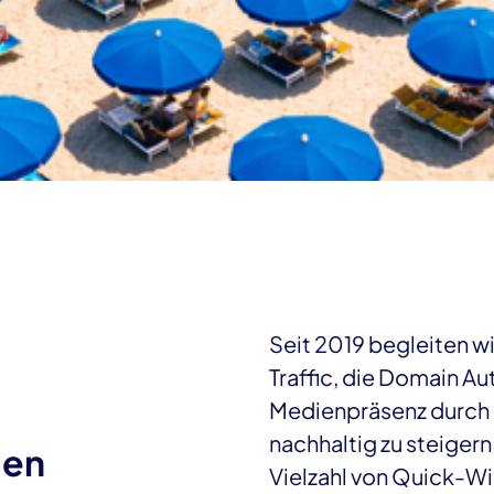
r Verbesserung der
n, Interaktionen)
Tracking- und
Seit 2019 begleiten w
Traffic, die Domain Au
Medienpräsenz durch 
nachhaltig zu steigern
gen
Vielzahl von Quick-W