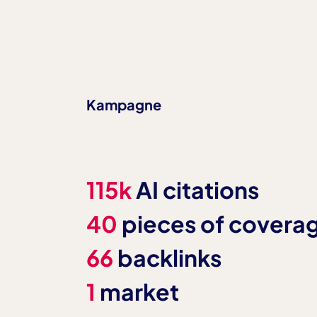
LinkedIn Insight Tag
Name:
li_fat_id, li_sugr, UserMatchHisto
Anbieter:
LinkedIn Ireland Unlimited Com
Zweck:
Conversion-Tracking und B2B-Re
Kampagne
LinkedIn
Cookie Laufzeit:
bis zu 2 Jahre
115k
AI citations
40
pieces of covera
66
backlinks
1
market