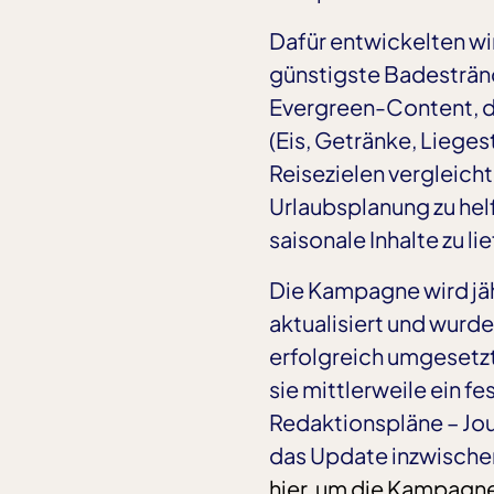
Dafür entwickelten w
günstigste Badesträn
Evergreen-Content, da
(Eis, Getränke, Lieges
Reisezielen vergleicht
Urlaubsplanung zu hel
saisonale Inhalte zu lie
Die Kampagne wird jäh
aktualisiert und wurde 
erfolgreich umgesetzt
sie mittlerweile ein fe
Redaktionspläne – Jou
das Update inzwischen
hier, um die Kampagn