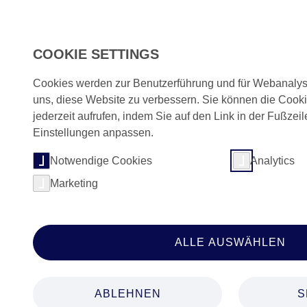
Skip to main navigation
Skip to main content
Skip to page footer
COOKIE SETTINGS
Cookies werden zur Benutzerführung und für Webanalys
uns, diese Website zu verbessern. Sie können die Cook
jederzeit aufrufen, indem Sie auf den Link in der Fußzeil
You are here:
Home
Referenzen
Über 6 Jahre inter
Einstellungen anpassen.
Notwendige Cookies
Analytics
Marketing
Über 6 Jahre
ALLE AUSWÄHLEN
Content See
ABLEHNEN
S