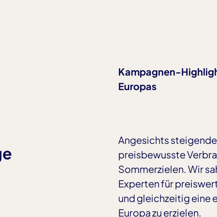
ry, bcookie
pany
targeting über
Kampagnen-Highlight
Europas
Angesichts steigende
ge
preisbewusste Verbra
Sommerzielen. Wir sah
Experten für preiswert
und gleichzeitig eine
Europa zu erzielen.