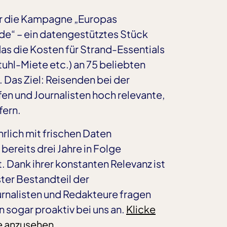
ir die Kampagne „Europas
de“ – ein datengestütztes Stück
s die Kosten für Strand-Essentials
tuhl-Miete etc.) an 75 beliebten
. Das Ziel: Reisenden bei der
fen und Journalisten hoch relevante,
fern.
rlich mit frischen Daten
bereits drei Jahre in Folge
. Dank ihrer konstanten Relevanz ist
ster Bestandteil der
rnalisten und Redakteure fragen
 sogar proaktiv bei uns an.
Klicke
e anzusehen
.