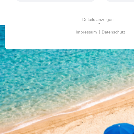
Details anzeigen
Impressum
|
Datenschutz
NOTWENDIGE COOKIES
Unverzichtbare Cookies ermöglichen grundlegende Fu
das ordnungsgemäße Funktionieren der Website erford
cookie_consent
Zweck:
This cookie stores the cookie set
user.
Cookie Laufzeit:
1 year
ANALYTICS
Google Analytics